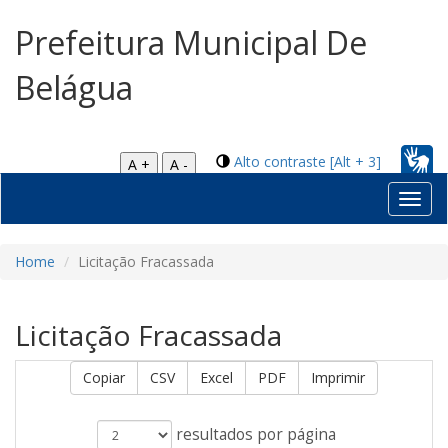
Prefeitura Municipal De
Belágua
Alto contraste [Alt + 3]
A +
A -
Toggl
navig
Home
Licitação Fracassada
Licitação Fracassada
Copiar
CSV
Excel
PDF
Imprimir
resultados por página