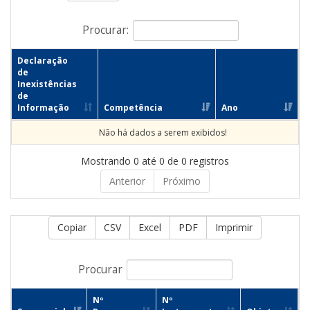
Procurar:
Declaração
de
Inexistências
de
Informação
Competência
Ano
Não há dados a serem exibidos!
Mostrando 0 até 0 de 0 registros
Anterior
Próximo
Copiar
CSV
Excel
PDF
Imprimir
Procurar
Nº
Nº