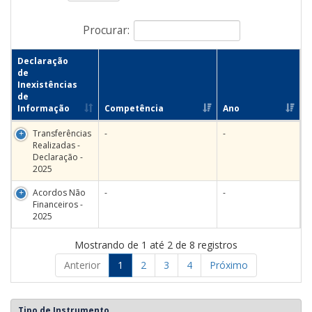
Procurar:
Declaração
de
Inexistências
de
Informação
Competência
Ano
Transferências
-
-
Realizadas -
Declaração -
2025
Acordos Não
-
-
Financeiros -
2025
Mostrando de 1 até 2 de 8 registros
Anterior
1
2
3
4
Próximo
Tipo de Instrumento