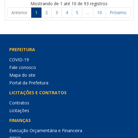
Mostrando de 1 até 10 de 93 registros
Anterior
1
2
3
4
5
…
10
Próximo
PREFEITURA
COVID-19
Fale conosco
Mapa do site
Portal da Prefeitura
LICITAÇÕES E CONTRATOS
Contratos
Licitações
FINANÇAS
Execução Orçamentária e Financeira