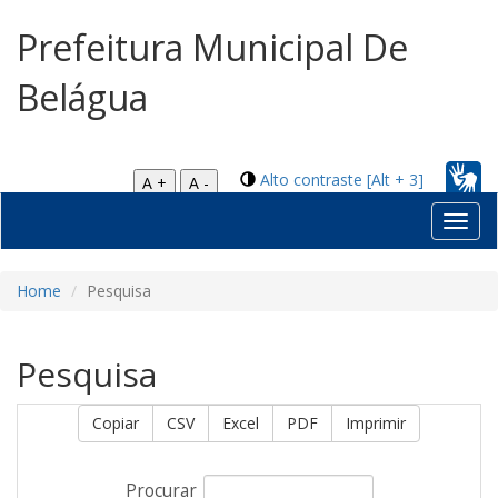
Prefeitura Municipal De
Belágua
Alto contraste [Alt + 3]
A +
A -
Toggl
navig
Home
Pesquisa
Pesquisa
Copiar
CSV
Excel
PDF
Imprimir
Procurar