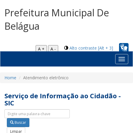
Prefeitura Municipal De
Belágua
Alto contraste [Alt + 3]
A +
A -
Toggl
navig
Home
Atendimento eletrônico
Serviço de Informação ao Cidadão -
SIC
Pesquisar nas abas
Buscar
Limpar