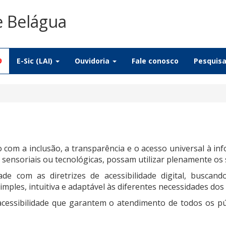
e Belágua
9
E-Sic (LAI)
Ouvidoria
Fale conosco
Pesquis
com a inclusão, a transparência e o acesso universal à i
sensoriais ou tecnológicas, possam utilizar plenamente os se
de com as diretrizes de acessibilidade digital, buscan
ples, intuitiva e adaptável às diferentes necessidades dos 
essibilidade que garantem o atendimento de todos os púb