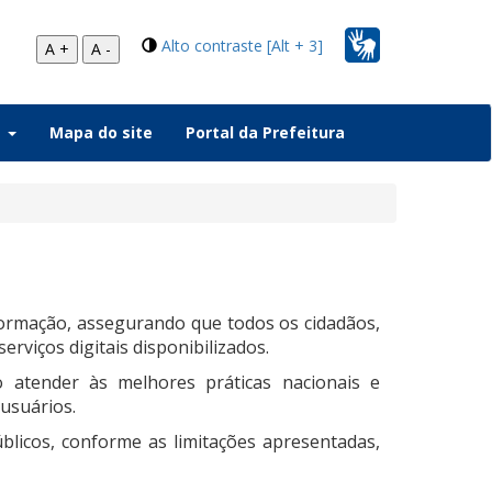
Alto contraste [Alt + 3]
A +
A -
a
Mapa do site
Portal da Prefeitura
nformação, assegurando que todos os cidadãos,
rviços digitais disponibilizados.
do atender às melhores práticas nacionais e
usuários.
licos, conforme as limitações apresentadas,