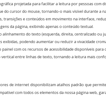
ográfica projetada para facilitar a leitura por pessoas com d
que do cursor do mouse, tornando-o mais visível durante a n
, transições e conteúdos em movimento na interface, reduzi
gens da página, exibindo apenas o conteúdo textual.
 o alinhamento do texto (esquerda, direita, centralizado ou j
res exibidas, podendo aumentar ou reduzir a vivacidade cromá
 o painel com os recursos de acessibilidade disponíveis para 
vertical entre linhas de texto, tornando a leitura mais confo
dores de internet disponibilizam atalhos padrão que perm
ompatível com todos os elementos da nossa página web, gara