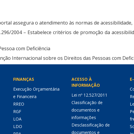
ortal assegura o atendimento às normas de acessibilidade, 
5.296/2004 – Estabelece critérios de promoção da acessibil
 Pessoa com Deficiência
ção Internacional sobre os Direitos das Pessoas com Defici
FINANÇAS
ACESSO À
E-
INFORMAÇÃO
Execução Orçamentária
Co
Lei nº 12.527/2011
e Financeira
Re
Classificação de
RREO
Le
documentos e
RGF
P
informações
LOA
fr
Desclassificação de
LDO
So
documentos e
PPA
I