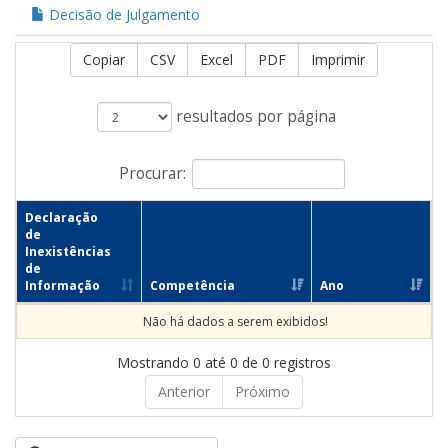
Decisão de Julgamento
Copiar
CSV
Excel
PDF
Imprimir
resultados por página
Procurar:
Declaração
de
Inexistências
de
Informação
Competência
Ano
Não há dados a serem exibidos!
Mostrando 0 até 0 de 0 registros
Anterior
Próximo