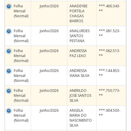
Folha
Junho/2026
ANADEYBE
***.460.343-
Mensal
PORTELA
**
(Normal)
CHAGAS
BARROS
Folha
Junho/2026
ANALURDES
***.081.523-
Mensal
SANTOS
**
(Normal)
PESTANA
Folha
Junho/2026
ANDRESSA
***.062.513-
Mensal
PAZ LEAO
**
(Normal)
Folha
Junho/2026
ANDRESSA
***.144.853-
Mensal
VIANA SILVA
**
(Normal)
Folha
Junho/2026
ANERILDO
***.750.773-
Mensal
JOSE SANTOS
**
(Normal)
SILVA
Folha
Junho/2026
ANGELA
***.904.503-
Mensal
MARIA DO
**
(Normal)
NASCIMENTO
SILVA