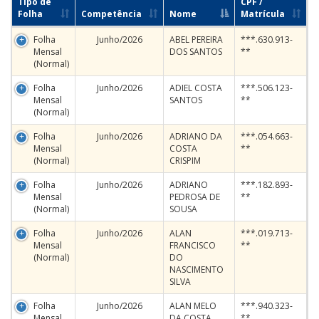
Tipo de
CPF /
Folha
Competência
Nome
Matrícula
Folha
Junho/2026
ABEL PEREIRA
***.630.913-
Mensal
DOS SANTOS
**
(Normal)
Folha
Junho/2026
ADIEL COSTA
***.506.123-
Mensal
SANTOS
**
(Normal)
Folha
Junho/2026
ADRIANO DA
***.054.663-
Mensal
COSTA
**
(Normal)
CRISPIM
Folha
Junho/2026
ADRIANO
***.182.893-
Mensal
PEDROSA DE
**
(Normal)
SOUSA
Folha
Junho/2026
ALAN
***.019.713-
Mensal
FRANCISCO
**
(Normal)
DO
NASCIMENTO
SILVA
Folha
Junho/2026
ALAN MELO
***.940.323-
Mensal
DA COSTA
**