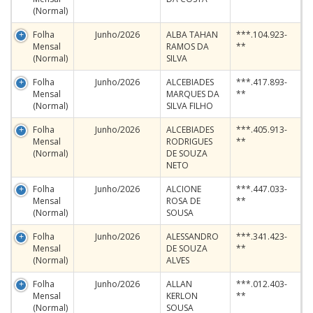
(Normal)
Folha
Junho/2026
ALBA TAHAN
***.104.923-
Mensal
RAMOS DA
**
(Normal)
SILVA
Folha
Junho/2026
ALCEBIADES
***.417.893-
Mensal
MARQUES DA
**
(Normal)
SILVA FILHO
Folha
Junho/2026
ALCEBIADES
***.405.913-
Mensal
RODRIGUES
**
(Normal)
DE SOUZA
NETO
Folha
Junho/2026
ALCIONE
***.447.033-
Mensal
ROSA DE
**
(Normal)
SOUSA
Folha
Junho/2026
ALESSANDRO
***.341.423-
Mensal
DE SOUZA
**
(Normal)
ALVES
Folha
Junho/2026
ALLAN
***.012.403-
Mensal
KERLON
**
(Normal)
SOUSA