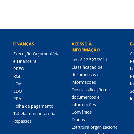
FINANÇAS
ACESSO À
E-
INFORMAÇÃO
Execução Orçamentária
Co
Lei nº 12.527/2011
e Financeira
Re
Classificação de
RREO
Le
documentos e
RGF
P
informações
LOA
fr
Desclassificação de
LDO
So
documentos e
PPA
I
informações
Folha de pagamento
Convênios
Tabela remuneratória
Diárias
Repasses
Estrutura organizacional