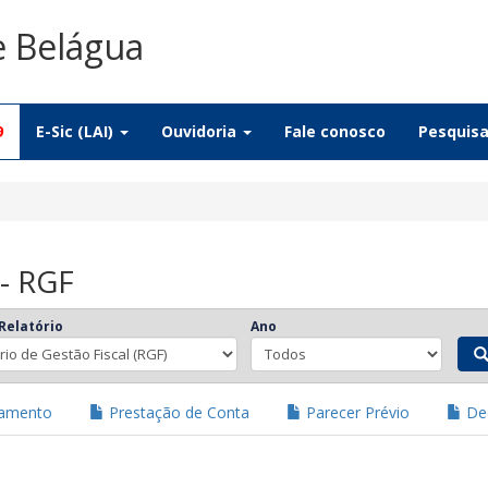
e Belágua
9
E-Sic (LAI)
Ouvidoria
Fale conosco
Pesquis
 - RGF
Relatório
Ano
jamento
Prestação de Conta
Parecer Prévio
Dec