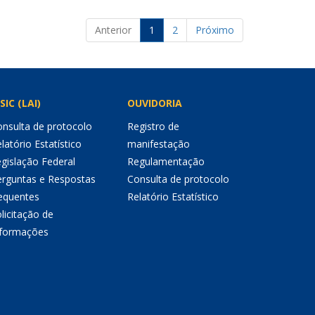
Anterior
1
2
Próximo
SIC (LAI)
OUVIDORIA
nsulta de protocolo
Registro de
latório Estatístico
manifestação
gislação Federal
Regulamentação
erguntas e Respostas
Consulta de protocolo
equentes
Relatório Estatístico
licitação de
nformações