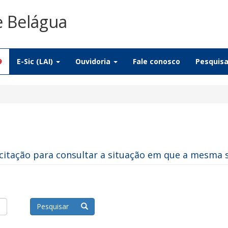
e Belágua
9
E-Sic (LAI)
Ouvidoria
Fale conosco
Pesquis
citação para consultar a situação em que a mesma 
Pesquisar