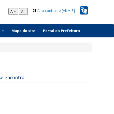
Alto contraste [Alt + 3]
A +
A -
a
Mapa do site
Portal da Prefeitura
se encontra.