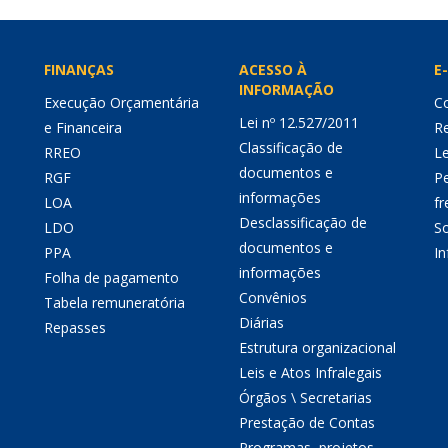
FINANÇAS
ACESSO À
E-
INFORMAÇÃO
Execução Orçamentária
Co
Lei nº 12.527/2011
e Financeira
Re
Classificação de
RREO
Le
documentos e
RGF
P
informações
LOA
fr
Desclassificação de
LDO
So
documentos e
PPA
I
informações
Folha de pagamento
Convênios
Tabela remuneratória
Diárias
Repasses
Estrutura organizacional
Leis e Atos Infralegais
Órgãos \ Secretarias
Prestação de Contas
Programas, projetos,