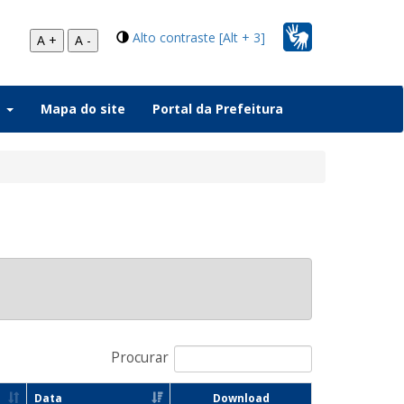
Alto contraste [Alt + 3]
A +
A -
a
Mapa do site
Portal da Prefeitura
Procurar
Data
Download