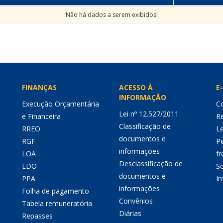
Não há dados a serem exibidos!
FINANÇAS
ACESSO À
E-
INFORMAÇÃO
Execução Orçamentária
Co
Lei nº 12.527/2011
e Financeira
Re
Classificação de
RREO
Le
documentos e
RGF
P
informações
LOA
fr
Desclassificação de
LDO
So
documentos e
PPA
I
informações
Folha de pagamento
Convênios
Tabela remuneratória
Diárias
Repasses