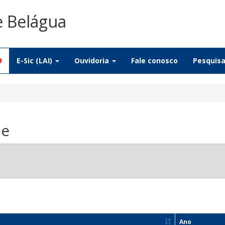
e Belágua
9
E-Sic (LAI)
Ouvidoria
Fale conosco
Pesquis
de
Ano