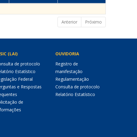
Anterior
Próximo
SIC (LAI)
OUVIDORIA
nsulta de protocolo
Registro de
latório Estatístico
manifestação
gislação Federal
Regulamentação
erguntas e Respostas
Consulta de protocolo
equentes
Relatório Estatístico
licitação de
nformações