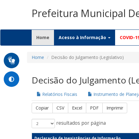
Prefeitura Municipal D
(current)
Home
Acesso à Informação
COVID-1
Home
Decisão do Julgamento (Legislativo)
Decisão do Julgamento (Le
Relatórios Fiscais
Instrumento de Plane
Copiar
CSV
Excel
PDF
Imprimir
resultados por página
Declaração de Inexistências de Informação