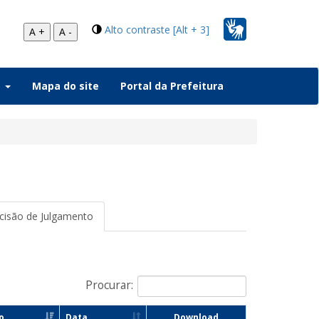
Alto contraste [Alt + 3]
A +
A -
a
Mapa do site
Portal da Prefeitura
isão de Julgamento
Procurar:
o
Data
Download