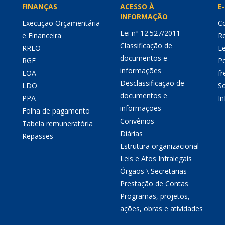
FINANÇAS
ACESSO À
E-
INFORMAÇÃO
Execução Orçamentária
Co
Lei nº 12.527/2011
e Financeira
Re
Classificação de
RREO
Le
documentos e
RGF
P
informações
LOA
fr
Desclassificação de
LDO
So
documentos e
PPA
I
informações
Folha de pagamento
Convênios
Tabela remuneratória
Diárias
Repasses
Estrutura organizacional
Leis e Atos Infralegais
Órgãos \ Secretarias
Prestação de Contas
Programas, projetos,
ações, obras e atividades