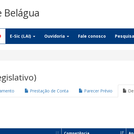
e Belágua
9
E-Sic (LAI)
Ouvidoria
Fale conosco
Pesquis
gislativo)
jamento
Prestação de Conta
Parecer Prévio
Dec
Competência
An