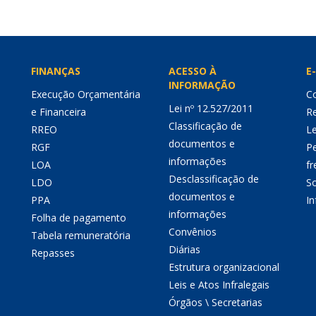
FINANÇAS
ACESSO À
E-
INFORMAÇÃO
Execução Orçamentária
Co
Lei nº 12.527/2011
e Financeira
Re
Classificação de
RREO
Le
documentos e
RGF
P
informações
LOA
fr
Desclassificação de
LDO
So
documentos e
PPA
I
informações
Folha de pagamento
Convênios
Tabela remuneratória
Diárias
Repasses
Estrutura organizacional
Leis e Atos Infralegais
Órgãos \ Secretarias