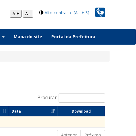
Alto contraste [Alt + 3]
A +
A -
a
Mapa do site
Portal da Prefeitura
Procurar
Data
Download
Anterior
Próximo