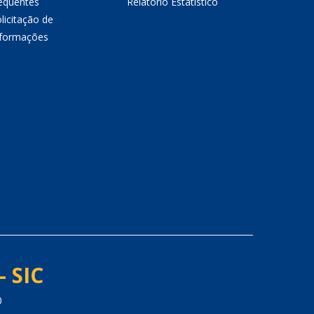
equentes
Relatório Estatístico
licitação de
nformações
- SIC
0