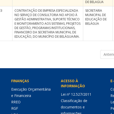
DE BELAGUA
23
CONTRATAÇÃO DE EMPRESA ESPECIALIZADA
SECRETARIA
NO SERVIÇO DE CONSULTORIA NO APOIO À
MUNICIPAL DE
GESTÃO ADMINISTRATIVA, SUPORTE TÉCNICO
EDUCAÇÃO DE
E MONITORAMENTO AOS SISTEMAS, PROJETOS
BELÁGUA
DE GESTÃO, PROGRAMAS INSTITUCIONAIS,
FINANCEIRO DA SECRETARIA MUNICIPAL DE
EDUCAÇÃO, DO MUNICÍPIO DE BELÁGUA/MA.
Anteri
FINANÇAS
ACESSO À
E-
INFORMAÇÃO
Execução Orçamentária
Co
Lei nº 12.527/2011
e Financeira
Re
Classificação de
RREO
Le
documentos e
RGF
P
informações