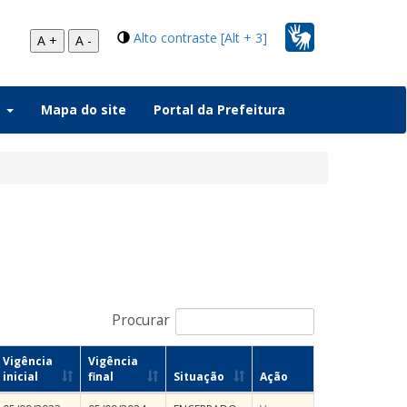
Alto contraste [Alt + 3]
A +
A -
a
Mapa do site
Portal da Prefeitura
Procurar
Vigência
Vigência
inicial
final
Situação
Ação