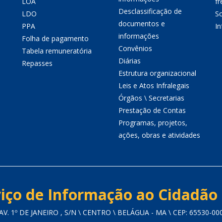
LOA
fr
Desclassificação de
LDO
So
documentos e
PPA
I
informações
Folha de pagamento
Convênios
Tabela remuneratória
Diárias
Repasses
Estrutura organizacional
Leis e Atos Infralegais
Órgãos \ Secretarias
Prestação de Contas
Programas, projetos,
ações, obras e atividades
iço de Informação ao Cidadão 
AV. 1º DE JANEIRO , S/N \ CENTRO \ BELÁGUA - MA \ CEP: 65530-00