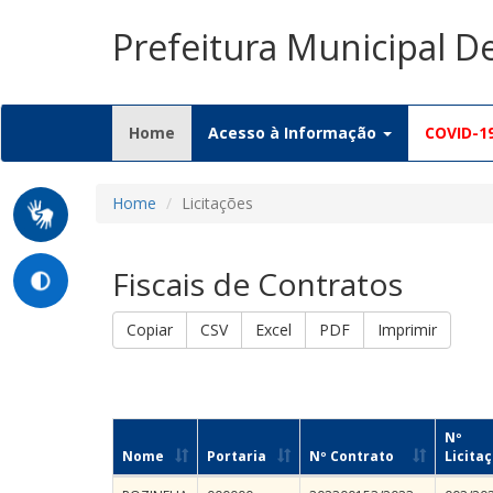
Prefeitura Municipal D
(current)
Home
Acesso à Informação
COVID-1
Home
Licitações
Fiscais de Contratos
Copiar
CSV
Excel
PDF
Imprimir
Nº
Nome
Portaria
Nº Contrato
Licita