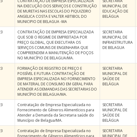
23
CONTRATAÇÃO DE EMPRESA ESPECIALIZADA
SECRETARIA
NA EXECUÇÃO DOS SERVIÇOS E CONSTRUÇÃO
MUNICIPAL DE
DE MURETAS NAS ESCOLAS DO PIQUIZEIRO
EDUCAÇÃO DE
ANGELICA COSTA E VALTER ABTIBOL DO
BELÁGUA
MUNICIPIO DE BELAGUA -MA
23
CONTRATAÇÃO DE EMPRESA ESPECIALIZADA
SECRETARIA
QUE SOB O REGIME DE EMPREITADA POR
MUNICIPAL DE
PREÇO GLOBAL, QUE EXECUTARA OS
INFRAESTRUTURA
SERVIÇOS COMUNS DE ENGENHARIA QUE
DE BELAGUA
COMPREENDEM A MANUTENÇÃO DE POÇOS
NO MUNICÍPIO DE BELAGUA/MA.
23
FORMAÇÃO DE REGISTRO DE PREÇO E
SECRETARIA
POSSÍVEL E FUTURA CONTRATAÇÃO DE
MUNICIPAL DE
EMPRESA ESPECIALIZADA NO FORNECIMENTO
SAÚDE DE
DE MATERIAL DE CONSUMO EM GERAL PARA
BELÁGUA
ATENDER AS DEMANDAS DAS SECRETARIAS DO
MUNICÍPIO DE BELAGUA/MA.
23
Contratação de Empresa Especializada no
SECRETARIA
Fornecimento de Gêneros Alimentícios para
MUNICIPAL DE
Atender a Demanda da Secretaria saúde do
SAÚDE DE
Município de Belagua/MA.
BELÁGUA
23
Contratação de Empresa Especializada no
SECRETARIA
Fornecimento de Gêneros Alimentícios para
MUNICIPAL DE