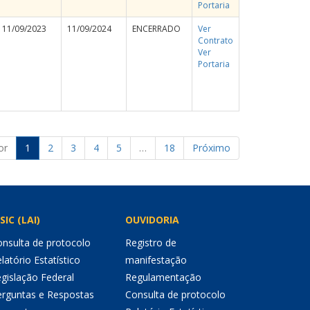
Portaria
11/09/2023
11/09/2024
ENCERRADO
Ver
Contrato
Ver
Portaria
or
1
2
3
4
5
…
18
Próximo
SIC (LAI)
OUVIDORIA
nsulta de protocolo
Registro de
latório Estatístico
manifestação
gislação Federal
Regulamentação
erguntas e Respostas
Consulta de protocolo