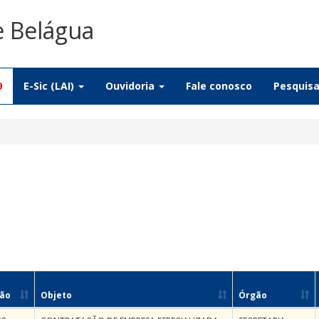
e Belágua
9
E-Sic (LAI)
Ouvidoria
Fale conosco
Pesquis
ção
Objeto
Órgão